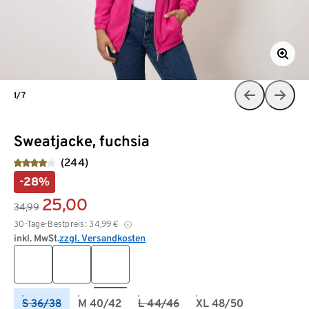
1/7
Sweatjacke, fuchsia
(244)
-28%
25,00
34,99
30-Tage-Bestpreis:
34,99
€
inkl. MwSt.
zzgl. Versandkosten
S 36/38
M 40/42
L 44/46
XL 48/50