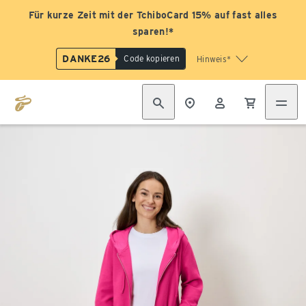
Für kurze Zeit mit der TchiboCard 15% auf fast alles
sparen!*
DANKE26
Code kopieren
Hinweis*