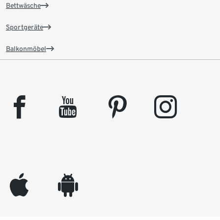
Bettwäsche
Sportgeräte
Balkonmöbel
facebook
youtube
pinterest
instagram
appleinc
android