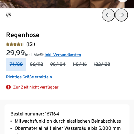
1/5
Regenhose
(151)
29,99
inkl. MwSt.
inkl. Versandkosten
74/80
86/92
98/104
110/116
122/128
Richtige Größe ermitteln
Zur Zeit nicht verfügbar
Bestellnummer: 167164
Mitwachsfunktion durch elastischen Beinabschluss
Obermaterial hält einer Wassersäule bis 5.000 mm