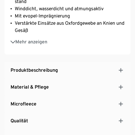
stand
Winddicht, wasserdicht und atmungsaktiv
Mit evopel-Imprägnierung
Verstärkte Einsätze aus Oxfordgewebe an Knien und
Gesäß
Mit wärmendem Teddyfleece-Innenfutter
Mehr anzeigen
Mit versiegelten Nähten
Verstellbare Träger für perfekten Sitz
Mit dekorativen Reflektorelementen
Produktbeschreibung
Material & Pflege
Microfleece
Qualität