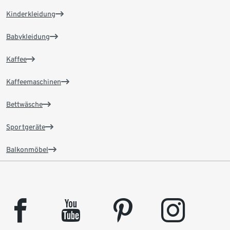
Kinderkleidung
Babykleidung
Kaffee
Kaffeemaschinen
Bettwäsche
Sportgeräte
Balkonmöbel
facebook
youtube
pinterest
instagram