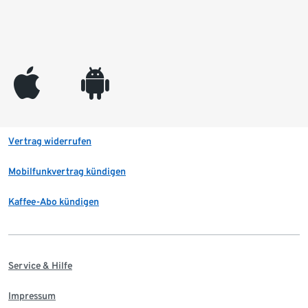
appleinc
android
Vertrag widerrufen
Mobilfunkvertrag kündigen
Kaffee-Abo kündigen
Service & Hilfe
Impressum