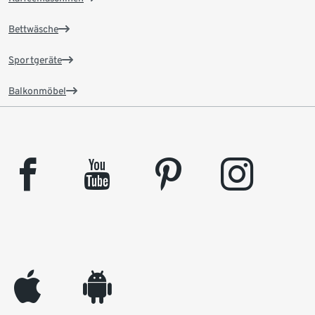
Bettwäsche
Sportgeräte
Balkonmöbel
facebook
youtube
pinterest
instagram
appleinc
android