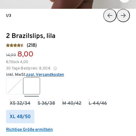
1/3
2 Brazilslips, lila
(218)
8,00
14,99
€/Stück
4,00
30-Tage-Bestpreis:
8,00
€
inkl. MwSt.
zzgl. Versandkosten
XS 32/34
S 36/38
M 40/42
L 44/46
XL 48/50
Richtige Größe ermitteln