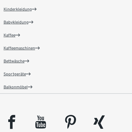
Kinderkleidung
Babykleidung
Kaffee
Kaffeemaschinen
Bettwäsche
Sportgeräte
Balkonmöbel
facebook
youtube
pinterest
xing