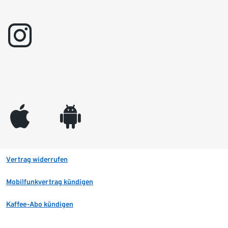
instagram
appleinc
android
Vertrag widerrufen
Mobilfunkvertrag kündigen
Kaffee-Abo kündigen