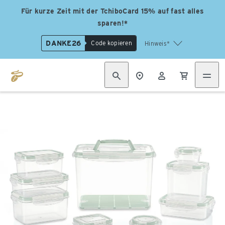
Für kurze Zeit mit der TchiboCard 15% auf fast alles
sparen!*
DANKE26
Code kopieren
Hinweis*