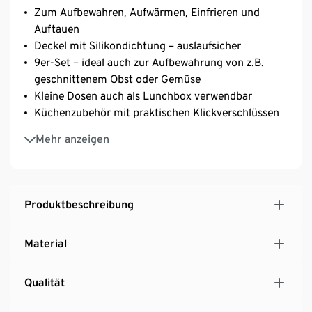
Zum Aufbewahren, Aufwärmen, Einfrieren und
Auftauen
Deckel mit Silikondichtung – auslaufsicher
9er-Set – ideal auch zur Aufbewahrung von z.B.
geschnittenem Obst oder Gemüse
Kleine Dosen auch als Lunchbox verwendbar
Küchenzubehör mit praktischen Klickverschlüssen
Große Dose mit Tragegriff und Gittereinlage für
Mehr anzeigen
eine bessere Luftzirkulation – Kondenswasser kann
abtropfen
Füllmenge: 2x je ca. 100 ml, 1x ca. 180 ml, 2x je ca.
550 ml, 1x ca. 600 ml, 1x ca. 850 ml, 1x ca. 1,1 l, 1x
Produktbeschreibung
ca. 10 l
BPA-frei
Material
Qualität