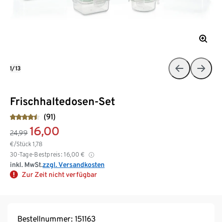
1/13
Frischhaltedosen-Set
(91)
16,00
24,99
€/Stück
1,78
30-Tage-Bestpreis:
16,00
€
inkl. MwSt.
zzgl. Versandkosten
Zur Zeit nicht verfügbar
Bestellnummer: 151163