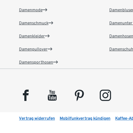
Damenmode
Damenbluse
Damenschmuck
Damenunter
Damenkleider
Damenhose
Damenpullover
Damenschuh
Damensporthosen
facebook
youtube
pinterest
instagram
Vertrag widerrufen
Mobilfunkvertrag kündigen
Kaffee-A