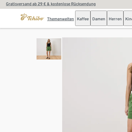
Gratisversand ab 29 € & kostenlose Rücksendung
Themenwelten
Kaffee
Damen
Herren
Kin