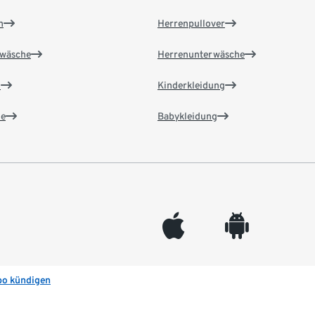
n
Herrenpullover
wäsche
Herrenunterwäsche
n
Kinderkleidung
e
Babykleidung
appleinc
android
bo kündigen