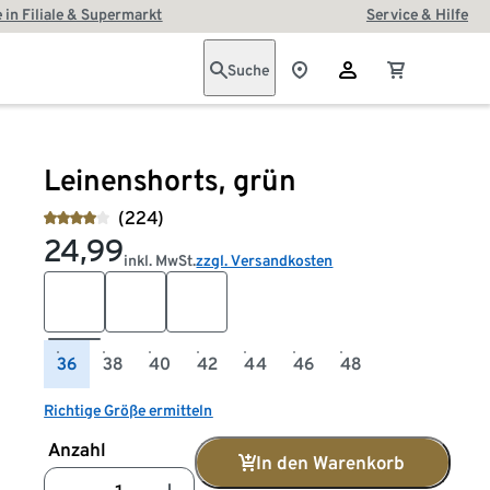
 in Filiale & Supermarkt
Service & Hilfe
Suche
Leinenshorts, grün
(224)
24,99
inkl. MwSt.
zzgl. Versandkosten
36
38
40
42
44
46
48
Richtige Größe ermitteln
Anzahl
In den Warenkorb