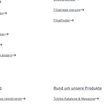
.
Filialreservierung
en
Filialfinder
ner
e ändern
d
Rund um unsere Produkte
os registrieren
Tchibo Kataloge & Magazine