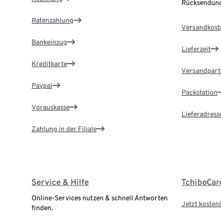
Rücksendung
Ratenzahlung
Versandkost
Bankeinzug
Lieferzeit
Kreditkarte
Versandpart
Paypal
Packstation
Vorauskasse
Lieferadress
Zahlung in der Filiale
Service & Hilfe
TchiboCar
Online-Services nutzen & schnell Antworten
Jetzt kostenl
finden.