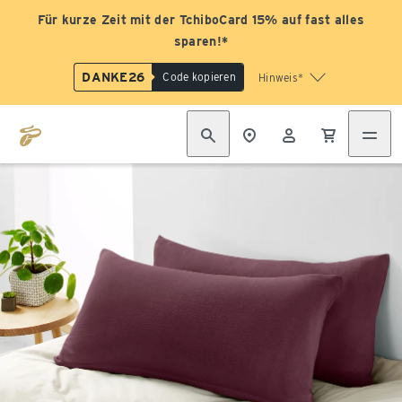
Für kurze Zeit mit der TchiboCard 15% auf fast alles
sparen!*
DANKE26
Code kopieren
Hinweis*