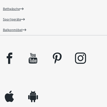
Bettwäsche
Sportgeräte
Balkonmöbel
facebook
youtube
pinterest
instagram
appleinc
android