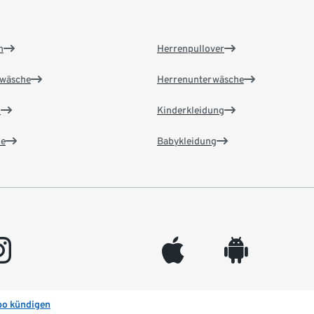
n
Herrenpullover
wäsche
Herrenunterwäsche
n
Kinderkleidung
e
Babykleidung
gram
appleinc
android
bo kündigen