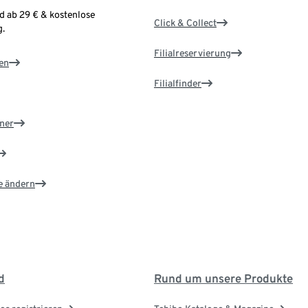
d ab 29 € & kostenlose
Click & Collect
.
Filialreservierung
en
Filialfinder
ner
e ändern
d
Rund um unsere Produkte