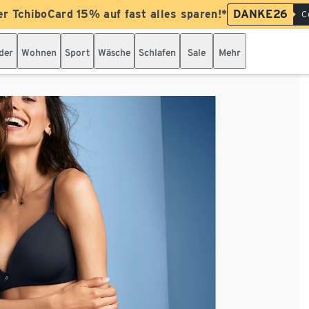
er TchiboCard 15% auf fast alles sparen!*
DANKE26
C
der
Wohnen
Sport
Wäsche
Schlafen
Sale
Mehr