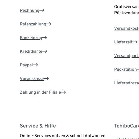
Gratisversan
Rechnung
Rücksendung
Ratenzahlung
Versandkost
Bankeinzug
Lieferzeit
Kreditkarte
Versandpart
Paypal
Packstation
Vorauskasse
Lieferadress
Zahlung in der Filiale
Service & Hilfe
TchiboCar
Online-Services nutzen & schnell Antworten