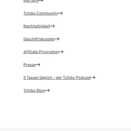
Karriere
Tchibo Community
Nachhaltigkeit
Geschäftskunden
Affiliate Programm
Presse
5 Tassen täglich – der Tchibo Podcast
Tchibo Blog