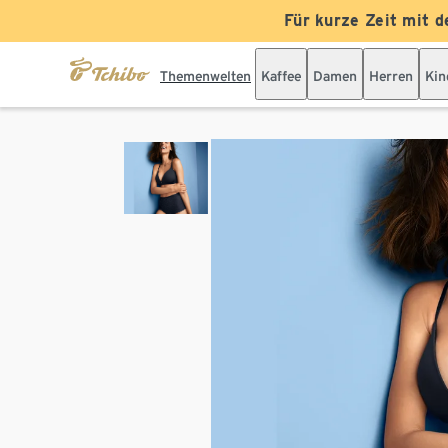
Für kurze Zeit mit d
Themenwelten
Kaffee
Damen
Herren
Kin