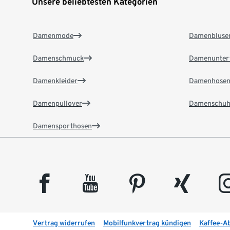
Unsere beliebtesten Kategorien
Damenmode
Damenbluse
Damenschmuck
Damenunter
Damenkleider
Damenhose
Damenpullover
Damenschuh
Damensporthosen
facebook
youtube
pinterest
xing
insta
Vertrag widerrufen
Mobilfunkvertrag kündigen
Kaffee-A