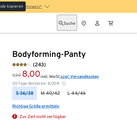
ode kopieren
Hinweis*
Suche
Bodyforming-Panty
(243)
8,00
11,99
inkl. MwSt.
zzgl. Versandkosten
30-Tage-Bestpreis:
8,00
€
S 36/38
M 40/42
L 44/46
Richtige Größe ermitteln
Zur Zeit nicht verfügbar