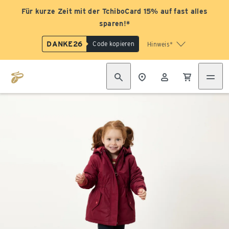
Für kurze Zeit mit der TchiboCard 15% auf fast alles
sparen!*
DANKE26
Code kopieren
Hinweis*