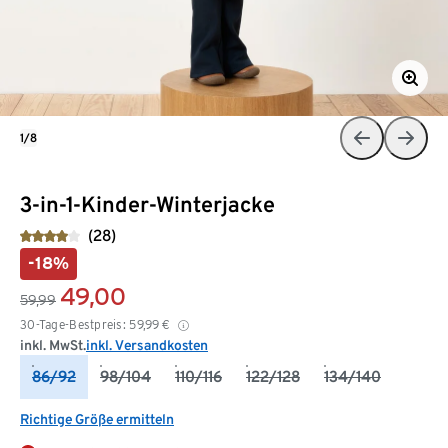
1/8
3-in-1-Kinder-Winterjacke
(28)
-18%
49,00
59,99
30-Tage-Bestpreis:
59,99
€
inkl. MwSt.
inkl. Versandkosten
86/92
98/104
110/116
122/128
134/140
Richtige Größe ermitteln