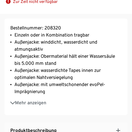
Zur Zeit nicht verfügbar
Bestellnummer: 208320
Einzeln oder in Kombination tragbar
Außenjacke: winddicht, wasserdicht und
atmungsaktiv
Außenjacke: Obermaterial hält einer Wassersäule
bis 5.000 mm stand
Außenjacke: wasserdichte Tapes innen zur
optimalen Nahtversiegelung
Außenjacke: mit umweltschonender evoPel-
Imprägnierung
Außenjacke: 2 Taschen auf der Vorderseite
Mehr anzeigen
Außenjacke: abknöpfbare Kapuze
Außenjacke: Frontreißverschluss mit
Windschutzleiste, großem Zipperanhänger und
Kinnschutz
Produktbeschreibung