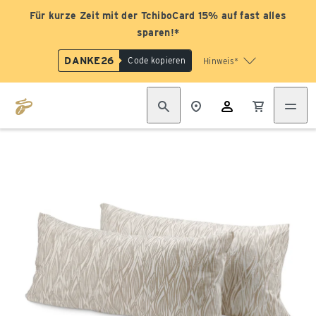
Für kurze Zeit mit der TchiboCard 15% auf fast alles
sparen!*
DANKE26
Code kopieren
Hinweis*