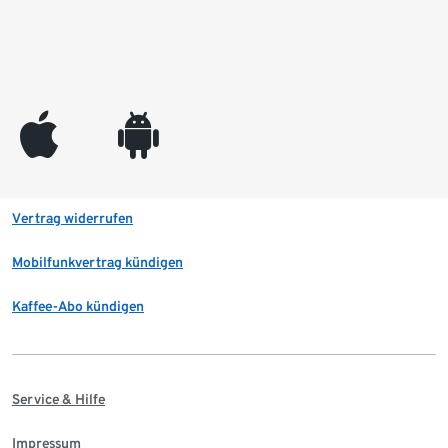
appleinc
android
Vertrag widerrufen
Mobilfunkvertrag kündigen
Kaffee-Abo kündigen
Service & Hilfe
Impressum