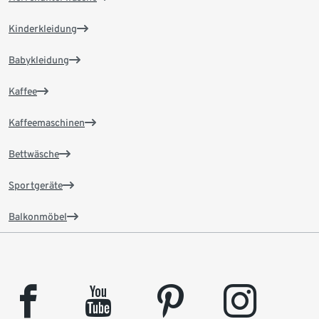
Kinderkleidung
Babykleidung
Kaffee
Kaffeemaschinen
Bettwäsche
Sportgeräte
Balkonmöbel
facebook
youtube
pinterest
instagram