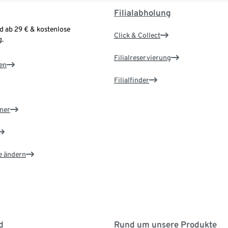
Filialabholung
d ab 29 € & kostenlose
Click & Collect
.
Filialreservierung
en
Filialfinder
ner
e ändern
d
Rund um unsere Produkte