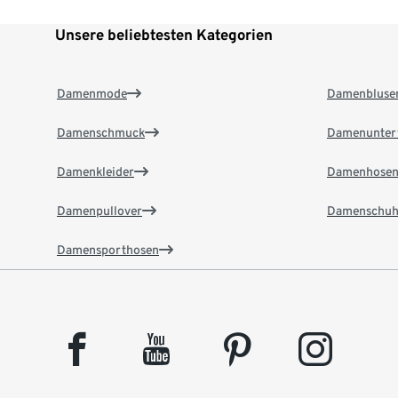
Unsere beliebtesten Kategorien
Damenmode
Damenbluse
Damenschmuck
Damenunter
Damenkleider
Damenhose
Damenpullover
Damenschuh
Damensporthosen
facebook
youtube
pinterest
instagram