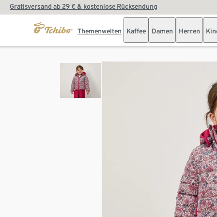
Gratisversand ab 29 € & kostenlose Rücksendung
Themenwelten
Kaffee
Damen
Herren
Kin