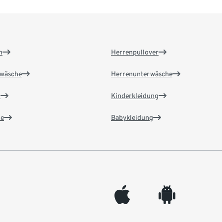
n
Herrenpullover
wäsche
Herrenunterwäsche
n
Kinderkleidung
e
Babykleidung
appleinc
android