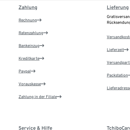
Zahlung
Lieferung
Gratisversan
Rechnung
Rücksendung
Ratenzahlung
Versandkost
Bankeinzug
Lieferzeit
Kreditkarte
Versandpart
Paypal
Packstation
Vorauskasse
Lieferadress
Zahlung in der Filiale
Service & Hilfe
TchiboCar