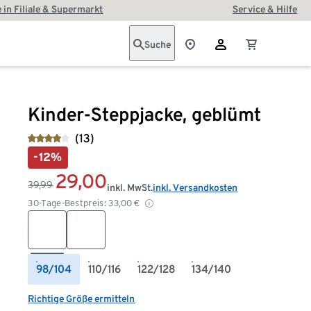
 in Filiale & Supermarkt
Service & Hilfe
Suche
Kinder-Steppjacke, geblümt
(13)
-12%
29,00
39,99
inkl. MwSt.
inkl. Versandkosten
30-Tage-Bestpreis:
33,00
€
98/104
110/116
122/128
134/140
Richtige Größe ermitteln