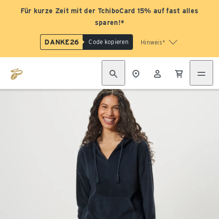
Für kurze Zeit mit der TchiboCard 15% auf fast alles
sparen!*
DANKE26
Code kopieren
Hinweis*