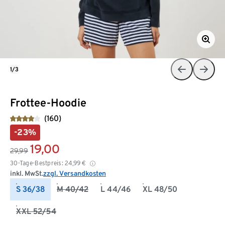
1/3
Frottee-Hoodie
(160)
-23%
19,00
29,99
30-Tage-Bestpreis:
24,99
€
inkl. MwSt.
zzgl. Versandkosten
S 36/38
M 40/42
L 44/46
XL 48/50
XXL 52/54