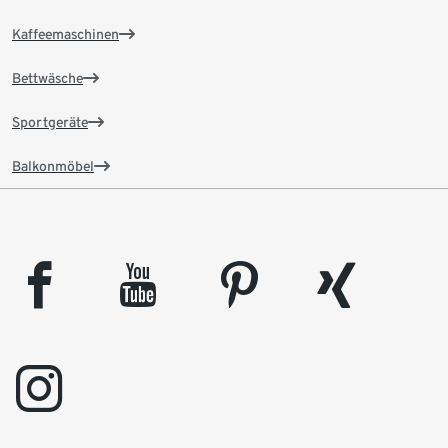
Kaffeemaschinen
Bettwäsche
Sportgeräte
Balkonmöbel
facebook
youtube
pinterest
xing
instagram