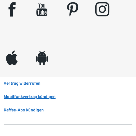
facebook
youtube
pinterest
instagram
appleinc
android
Vertrag widerrufen
Mobilfunkvertrag kündigen
Kaffee-Abo kündigen