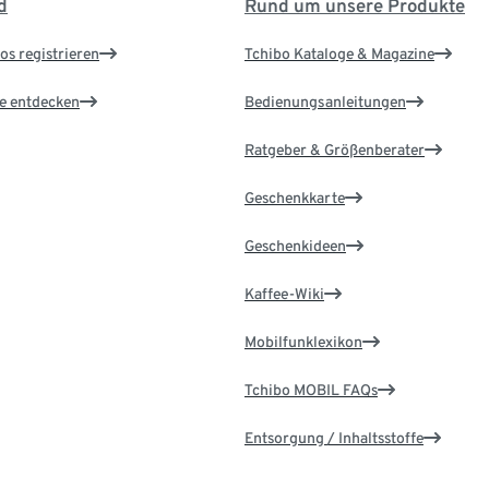
d
Rund um unsere Produkte
os registrieren
Tchibo Kataloge & Magazine
le entdecken
Bedienungsanleitungen
Ratgeber & Größenberater
Geschenkkarte
Geschenkideen
Kaffee-Wiki
Mobilfunklexikon
Tchibo MOBIL FAQs
Entsorgung / Inhaltsstoffe