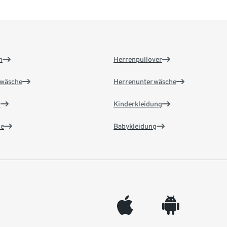
n
Herrenpullover
wäsche
Herrenunterwäsche
n
Kinderkleidung
e
Babykleidung
appleinc
android