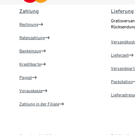
Zahlung
Lieferung
Gratisversan
Rechnung
Rücksendung
Ratenzahlung
Versandkost
Bankeinzug
Lieferzeit
Kreditkarte
Versandpart
Paypal
Packstation
Vorauskasse
Lieferadress
Zahlung in der Filiale