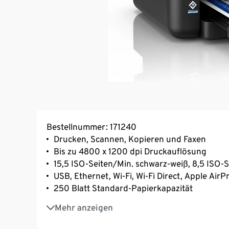
Bestellnummer: 171240
Drucken, Scannen, Kopieren und Faxen
Bis zu 4800 x 1200 dpi Druckauflösung
15,5 ISO-Seiten/Min. schwarz-weiß, 8,5 ISO-
USB, Ethernet, Wi-Fi, Wi-Fi Direct, Apple AirPr
250 Blatt Standard-Papierkapazität
6,1 cm LC-Touch-Display
Mehr anzeigen
B x H x T ca. 37,5 x 23 x 34,5 cm, Gewicht ca. 