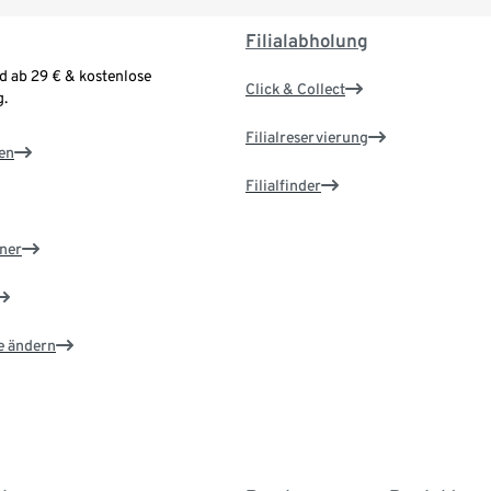
Filialabholung
d ab 29 € & kostenlose
Click & Collect
.
Filialreservierung
en
Filialfinder
ner
e ändern