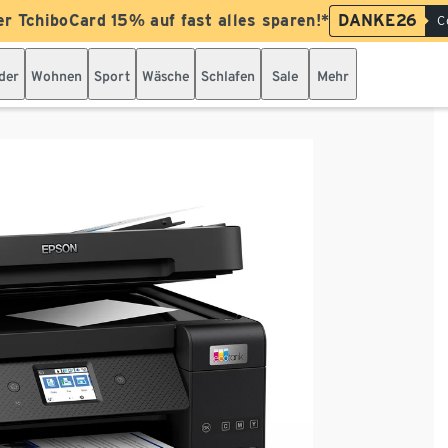
er TchiboCard 15% auf fast alles sparen!*
DANKE26
C
der
Wohnen
Sport
Wäsche
Schlafen
Sale
Mehr