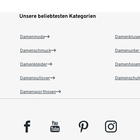
Unsere beliebtesten Kategorien
Damenmode
Damenbluse
Damenschmuck
Damenunter
Damenkleider
Damenhose
Damenpullover
Damenschuh
Damensporthosen
facebook
youtube
pinterest
instagram