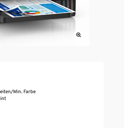
Seiten/Min. Farbe
int
6,7 kg