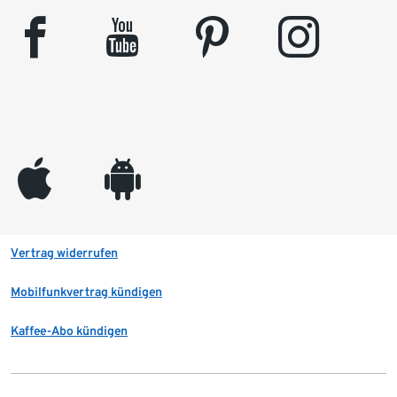
facebook
youtube
pinterest
instagram
appleinc
android
Vertrag widerrufen
Mobilfunkvertrag kündigen
Kaffee-Abo kündigen