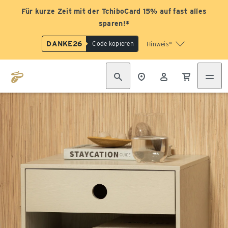
Für kurze Zeit mit der TchiboCard 15% auf fast alles
sparen!*
DANKE26
Code kopieren
Hinweis*