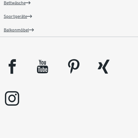
Bettwäsche
Sportgeräte
Balkonmöbel
facebook
youtube
pinterest
xing
instagram