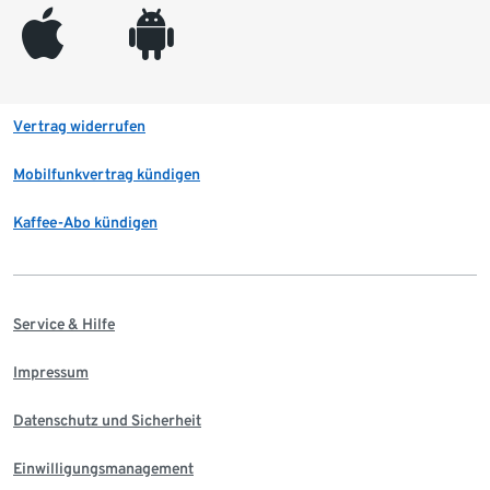
appleinc
android
Vertrag widerrufen
Mobilfunkvertrag kündigen
Kaffee-Abo kündigen
Service & Hilfe
Impressum
Datenschutz und Sicherheit
Einwilligungsmanagement