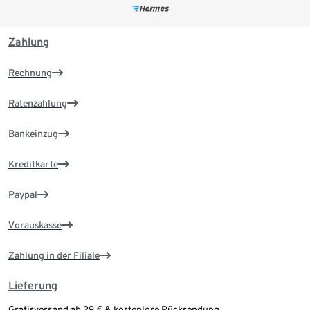
Zahlung
Rechnung
Ratenzahlung
Bankeinzug
Kreditkarte
Paypal
Vorauskasse
Zahlung in der Filiale
Lieferung
Gratisversand ab 29 € & kostenlose Rücksendung.