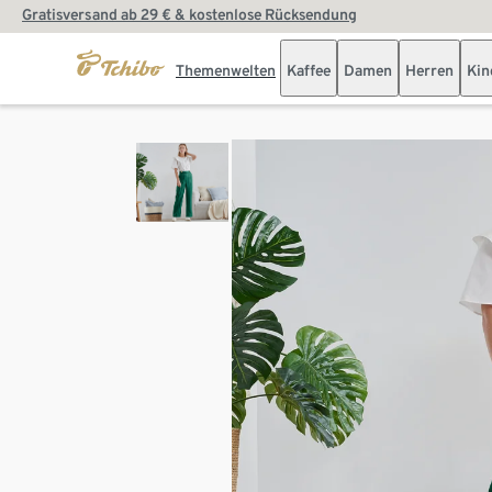
Gratisversand ab 29 € & kostenlose Rücksendung
Themenwelten
Kaffee
Damen
Herren
Kin