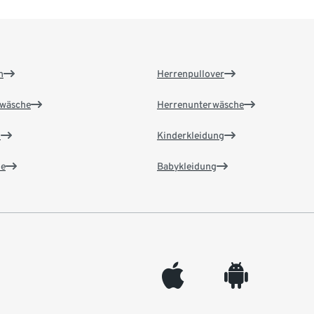
n
Herrenpullover
wäsche
Herrenunterwäsche
n
Kinderkleidung
e
Babykleidung
appleinc
android