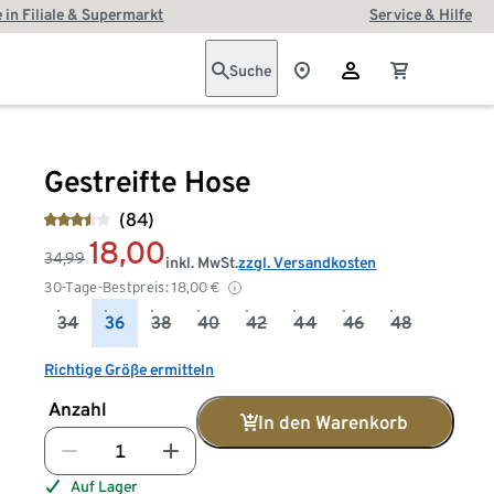
 in Filiale & Supermarkt
Service & Hilfe
Suche
Gestreifte Hose
(84)
18,00
34,99
inkl. MwSt.
zzgl. Versandkosten
30-Tage-Bestpreis:
18,00
€
34
36
38
40
42
44
46
48
Richtige Größe ermitteln
Anzahl
In den Warenkorb
Auf Lager