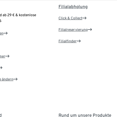
Filialabholung
d ab 29 € & kostenlose
Click & Collect
.
Filialreservierung
en
Filialfinder
ner
e ändern
d
Rund um unsere Produkte