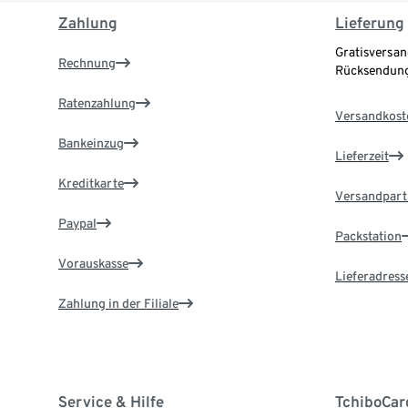
Zahlung
Lieferung
Gratisversan
Rechnung
Rücksendung
Ratenzahlung
Versandkost
Bankeinzug
Lieferzeit
Kreditkarte
Versandpart
Paypal
Packstation
Vorauskasse
Lieferadress
Zahlung in der Filiale
Service & Hilfe
TchiboCar