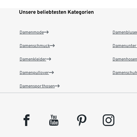
Unsere beliebtesten Kategorien
Damenmode
Damenbluse
Damenschmuck
Damenunter
Damenkleider
Damenhose
Damenpullover
Damenschuh
Damensporthosen
facebook
youtube
pinterest
instagram