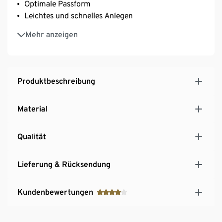
Optimale Passform
Leichtes und schnelles Anlegen
2 Möglichkeiten die Leine anzubringen
Mehr anzeigen
Luftdurchlässiges, bequemes Meshgewebe
Optimaler Tragekomfort
Bauchriemen und Halsriemen stufenlos verstellbar
Ideal für z. B. folgende Hunderassen: Retriever,
Produktbeschreibung
Labrador, Dalmatiner, Australien Shepard
Mit recyceltem Material
Material
Qualität
Lieferung & Rücksendung
Kundenbewertungen