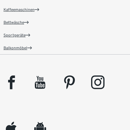
Kaffeemaschinen
Bettwäsche
Sportgeräte
Balkonmöbel
facebook
youtube
pinterest
instagram
appleinc
android