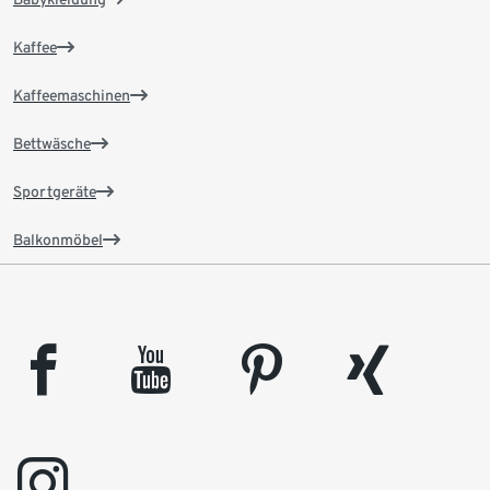
Kaffee
Kaffeemaschinen
Bettwäsche
Sportgeräte
Balkonmöbel
facebook
youtube
pinterest
xing
instagram