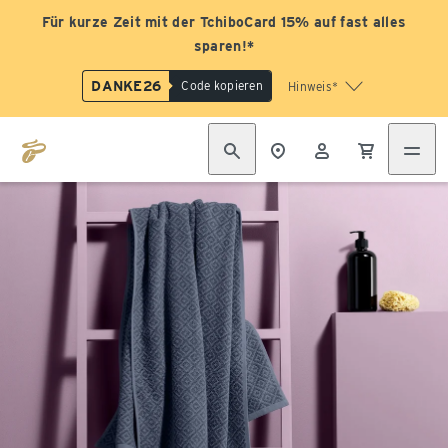
Für kurze Zeit mit der TchiboCard 15% auf fast alles
sparen!*
DANKE26
Code kopieren
Hinweis*