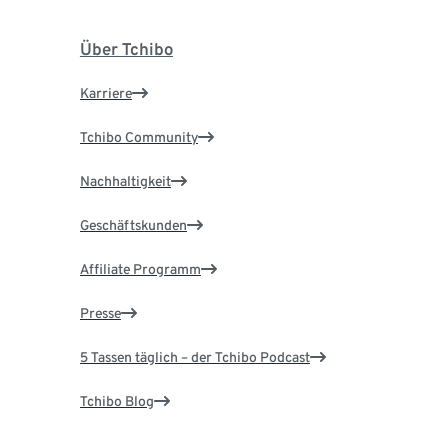
Über Tchibo
Karriere
Tchibo Community
Nachhaltigkeit
Geschäftskunden
Affiliate Programm
Presse
5 Tassen täglich – der Tchibo Podcast
Tchibo Blog