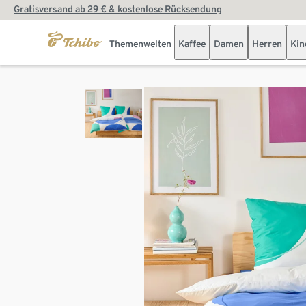
Gratisversand ab 29 € & kostenlose Rücksendung
Themenwelten
Kaffee
Damen
Herren
Kin