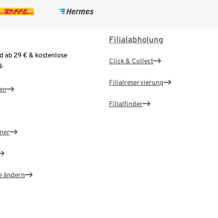
Filialabholung
d ab 29 € & kostenlose
Click & Collect
.
Filialreservierung
en
Filialfinder
ner
e ändern