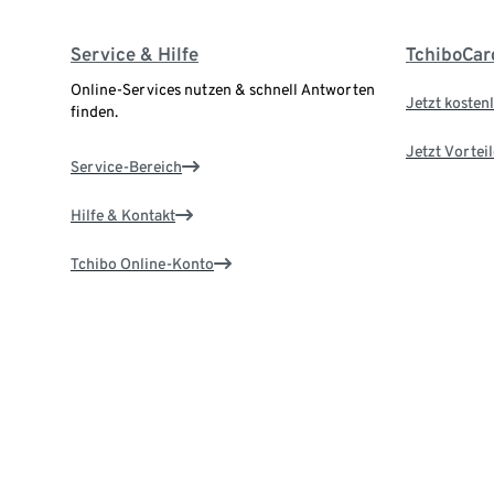
Service & Hilfe
TchiboCar
Online-Services nutzen & schnell Antworten
Jetzt kostenl
finden.
Jetzt Vortei
Service-Bereich
Hilfe & Kontakt
Tchibo Online-Konto