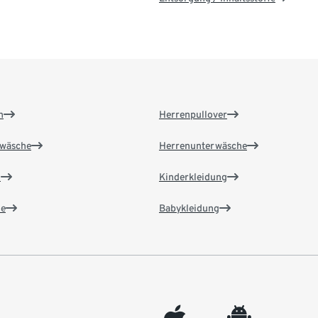
n
Herrenpullover
wäsche
Herrenunterwäsche
n
Kinderkleidung
e
Babykleidung