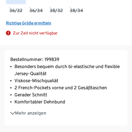
36/32
36/34
38/32
38/34
Richtige Größe ermitteln
Zur Zeit nicht verfügbar
Bestellnummer: 199839
Besonders bequem durch bi-elastische und flexible
Jersey-Qualität
Viskose-Mischqualiät
2 French-Pockets vorne und 2 Gesäßtaschen
Gerader Schnitt
Komfortabler Dehnbund
Mit Markenelasthan: formbeständig, perfekter Sitz
Mehr anzeigen
bei voller Bewegungsfreiheit