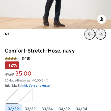
1/3
Comfort-Stretch-Hose, navy
(148)
-12%
35,00
49,99
30-Tage-Bestpreis:
40,00
€
inkl. MwSt.
inkl. Versandkosten
32/32
33/32
33/34
34/32
34/34