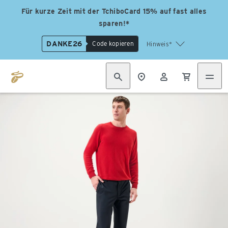
Für kurze Zeit mit der TchiboCard 15% auf fast alles
sparen!*
DANKE26
Code kopieren
Hinweis*