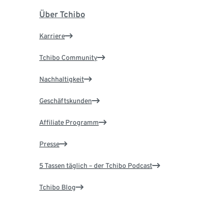
Über Tchibo
Karriere
Tchibo Community
Nachhaltigkeit
Geschäftskunden
Affiliate Programm
Presse
5 Tassen täglich – der Tchibo Podcast
Tchibo Blog