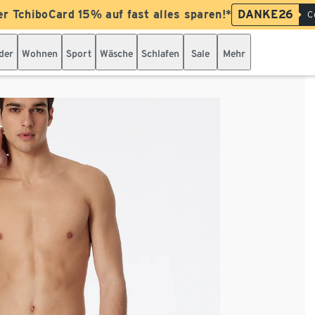
er TchiboCard 15% auf fast alles sparen!*
DANKE26
C
der
Wohnen
Sport
Wäsche
Schlafen
Sale
Mehr