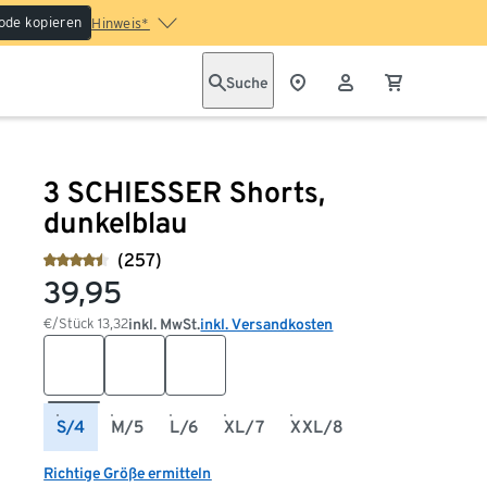
ode kopieren
Hinweis*
Suche
3 SCHIESSER Shorts,
dunkelblau
(257)
39,95
€/Stück
13,32
inkl. MwSt.
inkl. Versandkosten
S/4
M/5
L/6
XL/7
XXL/8
Richtige Größe ermitteln