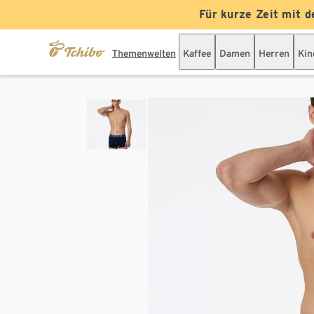
Für kurze Zeit mit d
Themenwelten
Kaffee
Damen
Herren
Kin