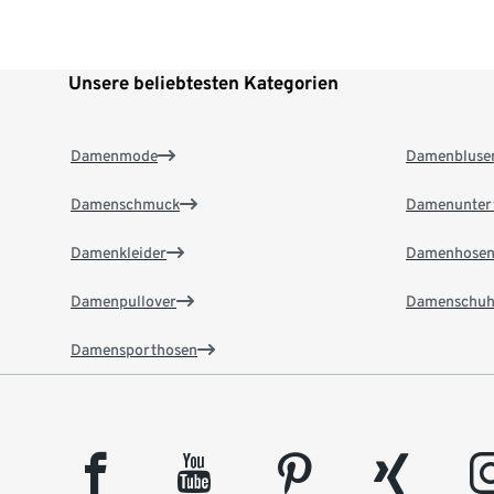
Unsere beliebtesten Kategorien
Damenmode
Damenbluse
Damenschmuck
Damenunter
Damenkleider
Damenhose
Damenpullover
Damenschuh
Damensporthosen
facebook
youtube
pinterest
xing
insta