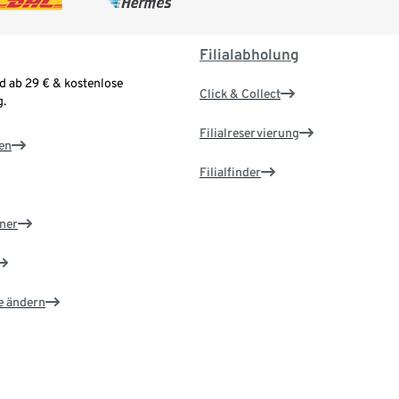
Filialabholung
d ab 29 € & kostenlose
Click & Collect
.
Filialreservierung
en
Filialfinder
ner
e ändern