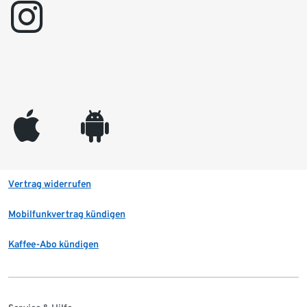
instagram
appleinc
android
Vertrag widerrufen
Mobilfunkvertrag kündigen
Kaffee-Abo kündigen