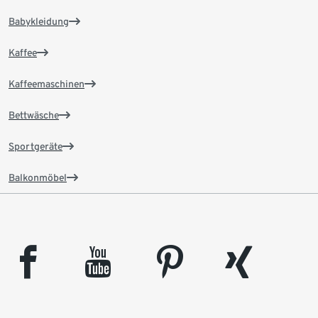
Babykleidung
Kaffee
Kaffeemaschinen
Bettwäsche
Sportgeräte
Balkonmöbel
facebook
youtube
pinterest
xing