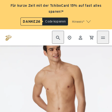
Für kurze Zeit mit der TchiboCard 15% auf fast alles
sparen!*
DANKE26
Code kopieren
Hinweis*