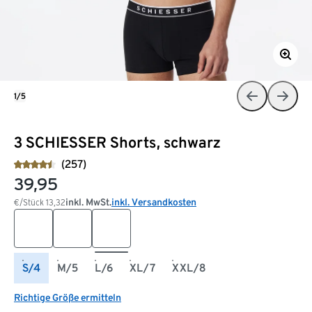
1/5
3 SCHIESSER Shorts, schwarz
(257)
39,95
inkl. MwSt.
inkl. Versandkosten
€/Stück
13,32
S/4
M/5
L/6
XL/7
XXL/8
Richtige Größe ermitteln