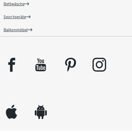
Bettwäsche
Sportgeräte
Balkonmöbel
facebook
youtube
pinterest
instagram
appleinc
android