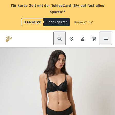
Für kurze Zeit mit der TchiboCard 15% auf fast alles
sparen!*
DANKE26
Code kopieren
Hinweis*