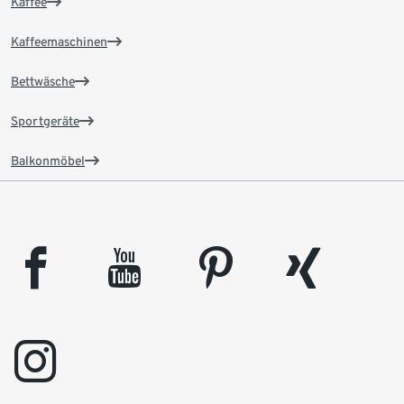
Kaffee
Kaffeemaschinen
Bettwäsche
Sportgeräte
Balkonmöbel
facebook
youtube
pinterest
xing
instagram