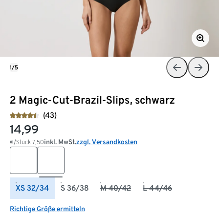
1/5
2 Magic-Cut-Brazil-Slips, schwarz
(43)
14,99
inkl. MwSt.
zzgl. Versandkosten
€/Stück
7,50
XS 32/34
S 36/38
M 40/42
L 44/46
Richtige Größe ermitteln