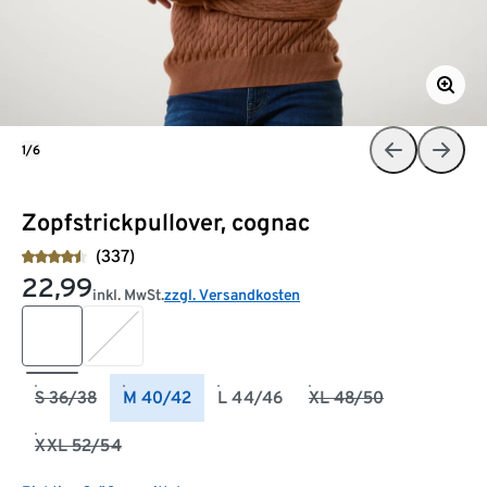
1/6
Zopfstrickpullover, cognac
(337)
22,99
inkl. MwSt.
zzgl. Versandkosten
S 36/38
M 40/42
L 44/46
XL 48/50
XXL 52/54