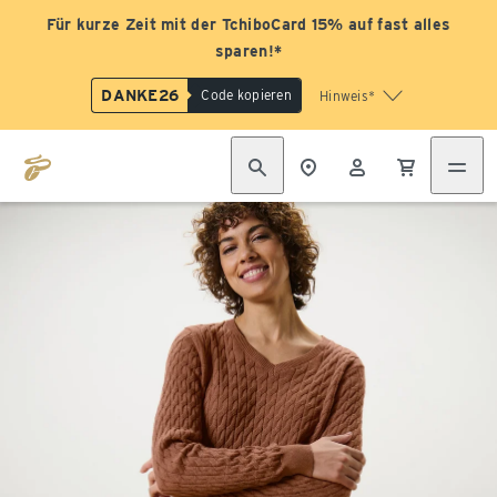
Für kurze Zeit mit der TchiboCard 15% auf fast alles
sparen!*
DANKE26
Code kopieren
Hinweis*