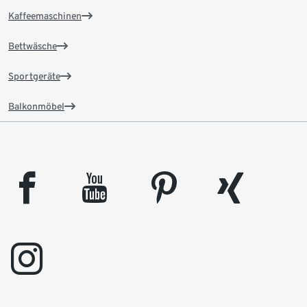
Kaffeemaschinen
Bettwäsche
Sportgeräte
Balkonmöbel
facebook
youtube
pinterest
xing
instagram