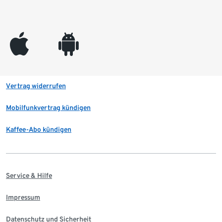
appleinc
android
Vertrag widerrufen
Mobilfunkvertrag kündigen
Kaffee-Abo kündigen
Service & Hilfe
Impressum
Datenschutz und Sicherheit