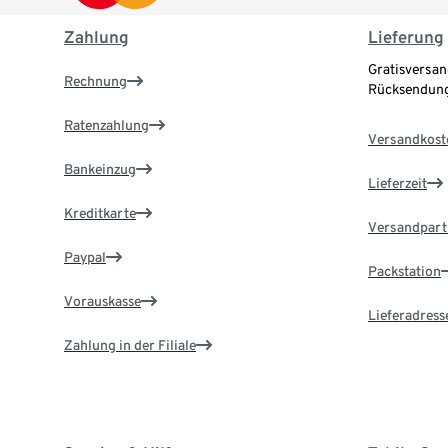
Zahlung
Lieferung
Gratisversan
Rechnung
Rücksendung
Ratenzahlung
Versandkost
Bankeinzug
Lieferzeit
Kreditkarte
Versandpart
Paypal
Packstation
Vorauskasse
Lieferadress
Zahlung in der Filiale