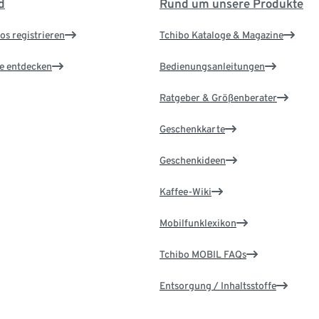
d
Rund um unsere Produkte
os registrieren
Tchibo Kataloge & Magazine
le entdecken
Bedienungsanleitungen
Ratgeber & Größenberater
Geschenkkarte
Geschenkideen
Kaffee-Wiki
Mobilfunklexikon
Tchibo MOBIL FAQs
Entsorgung / Inhaltsstoffe