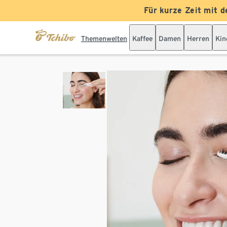
Für kurze Zeit mit d
Themenwelten
Kaffee
Damen
Herren
Kin