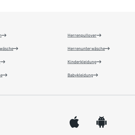
n
Herrenpullover
wäsche
Herrenunterwäsche
n
Kinderkleidung
e
Babykleidung
appleinc
android