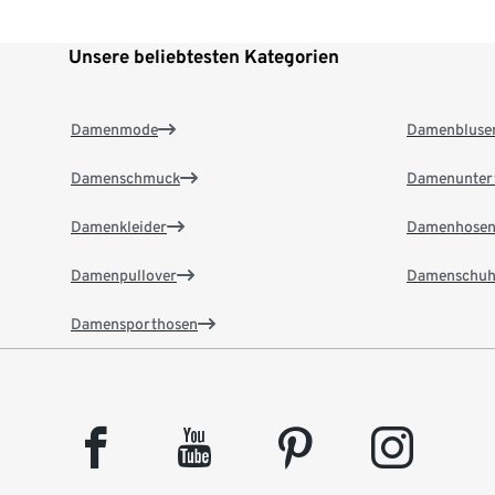
Unsere beliebtesten Kategorien
Damenmode
Damenbluse
Damenschmuck
Damenunter
Damenkleider
Damenhose
Damenpullover
Damenschuh
Damensporthosen
facebook
youtube
pinterest
instagram