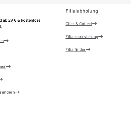
Filialabholung
d ab 29 € & kostenlose
Click & Collect
.
Filialreservierung
en
Filialfinder
ner
e ändern