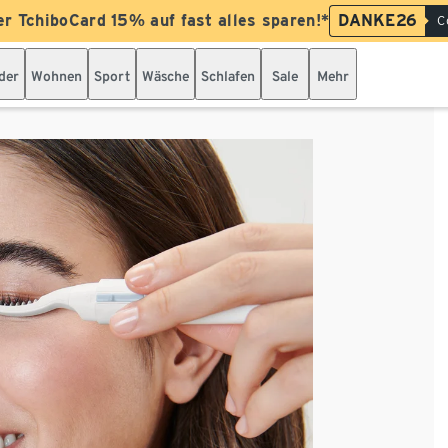
er TchiboCard 15% auf fast alles sparen!*
DANKE26
C
der
Wohnen
Sport
Wäsche
Schlafen
Sale
Mehr