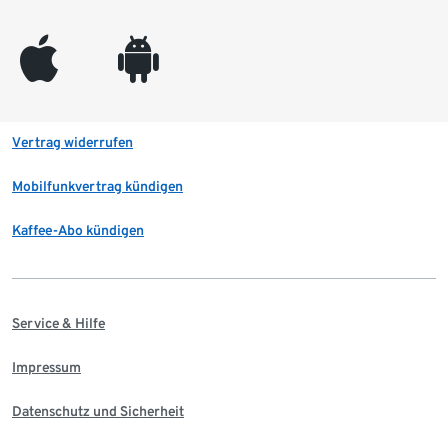
appleinc
android
Vertrag widerrufen
Mobilfunkvertrag kündigen
Kaffee-Abo kündigen
Service & Hilfe
Impressum
Datenschutz und Sicherheit