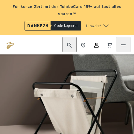
Für kurze Zeit mit der TchiboCard 15% auf fast alles
sparen!*
DANKE26
Code kopieren
Hinweis*