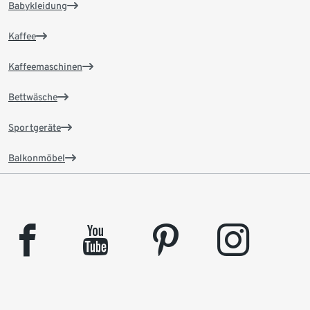
Babykleidung
Kaffee
Kaffeemaschinen
Bettwäsche
Sportgeräte
Balkonmöbel
facebook
youtube
pinterest
instagram