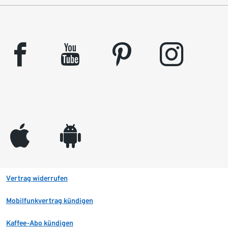
facebook
youtube
pinterest
instagram
appleinc
android
Vertrag widerrufen
Mobilfunkvertrag kündigen
Kaffee-Abo kündigen