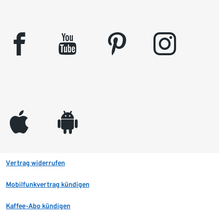
facebook
youtube
pinterest
instagram
appleinc
android
Vertrag widerrufen
Mobilfunkvertrag kündigen
Kaffee-Abo kündigen