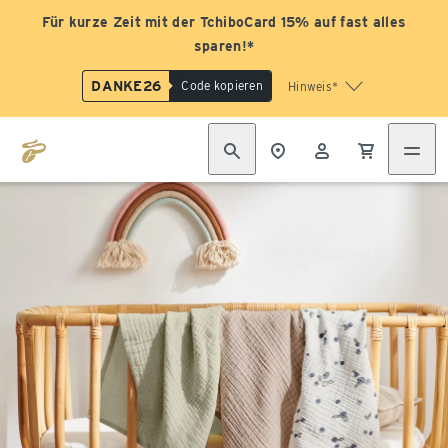
Für kurze Zeit mit der TchiboCard 15% auf fast alles
sparen!*
DANKE26
Code kopieren
Hinweis*