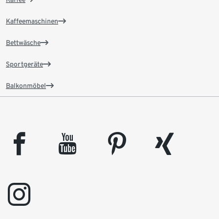
Kaffeemaschinen
Bettwäsche
Sportgeräte
Balkonmöbel
facebook
youtube
pinterest
xing
instagram