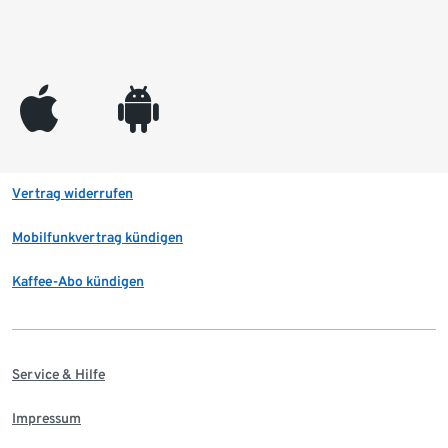
appleinc
android
Vertrag widerrufen
Mobilfunkvertrag kündigen
Kaffee-Abo kündigen
Service & Hilfe
Impressum