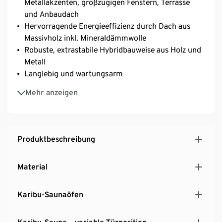
Metallakzenten, großzügigen Fenstern, Terrasse
und Anbaudach
Hervorragende Energieeffizienz durch Dach aus
Massivholz inkl. Mineraldämmwolle
Robuste, extrastabile Hybridbauweise aus Holz und
Metall
Langlebig und wartungsarm
Perfekter Wetterschutz durch großes Anbaudach
Mehr anzeigen
mit Lamellen
Lamellenwände als Sichtschutz
Ideal für den Außenbereich – wetterfest und isoliert
Platz für Liegen, Gartenmöbel oder Outdoor-
Produktbeschreibung
Dusche
9-kW-Bio-Ofen mit externer Steuerung,
Material
Silikonkabel, 2 Liegen aus hochwertigem Espeholz,
selbstklebende Dachfolie und RGB-Beleuchtung
Karibu-Saunaöfen
Einfache Montage dank Steck-Schraub-System
5 Jahre Herstellergarantie
Exklusives Set für Tchibo