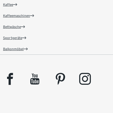
Kaffee
Kaffeemaschinen
Bettwäsche
Sportgeräte
Balkonmöbel
facebook
youtube
pinterest
instagram