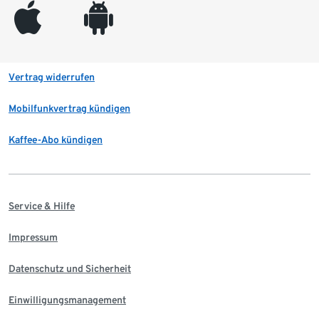
appleinc
android
Vertrag widerrufen
Mobilfunkvertrag kündigen
Kaffee-Abo kündigen
Service & Hilfe
Impressum
Datenschutz und Sicherheit
Einwilligungsmanagement