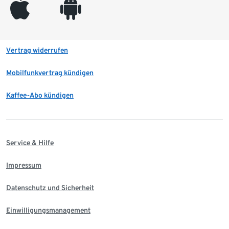
appleinc
android
Vertrag widerrufen
Mobilfunkvertrag kündigen
Kaffee-Abo kündigen
Service & Hilfe
Impressum
Datenschutz und Sicherheit
Einwilligungsmanagement