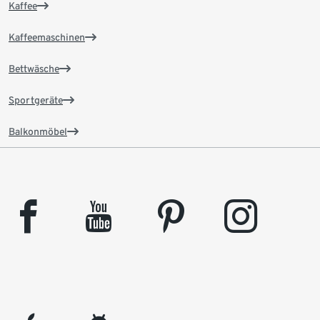
Kaffee
Kaffeemaschinen
Bettwäsche
Sportgeräte
Balkonmöbel
facebook
youtube
pinterest
instagram