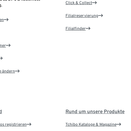
Click & Collect
.
Filialreservierung
en
Filialfinder
ner
e ändern
d
Rund um unsere Produkte
os registrieren
Tchibo Kataloge & Magazine