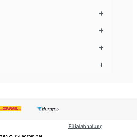
Filialabholung
d ab 29 € & kostenlose