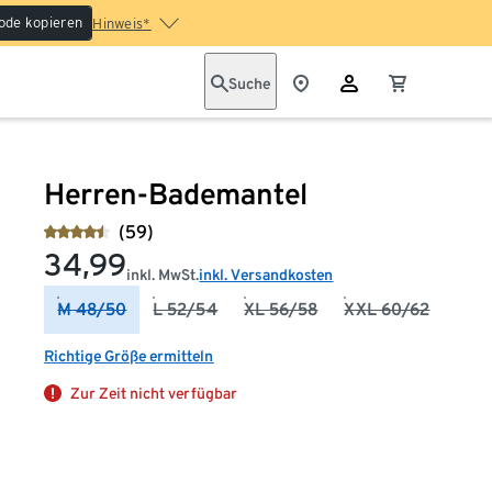
ode kopieren
Hinweis*
Suche
Herren-Bademantel
(59)
34,99
inkl. MwSt.
inkl. Versandkosten
M 48/50
L 52/54
XL 56/58
XXL 60/62
Richtige Größe ermitteln
Zur Zeit nicht verfügbar