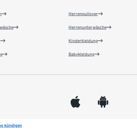
n
Herrenpullover
wäsche
Herrenunterwäsche
n
Kinderkleidung
e
Babykleidung
appleinc
android
bo kündigen