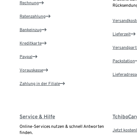
Rechnung
Rücksendung
Ratenzahlung
Versandkost
Bankeinzug
Lieferzeit
Kreditkarte
Versandpart
Paypal
Packstation
Vorauskasse
Lieferadress
Zahlung in der Filiale
Service & Hilfe
TchiboCar
Online-Services nutzen & schnell Antworten
Jetzt kostenl
finden.