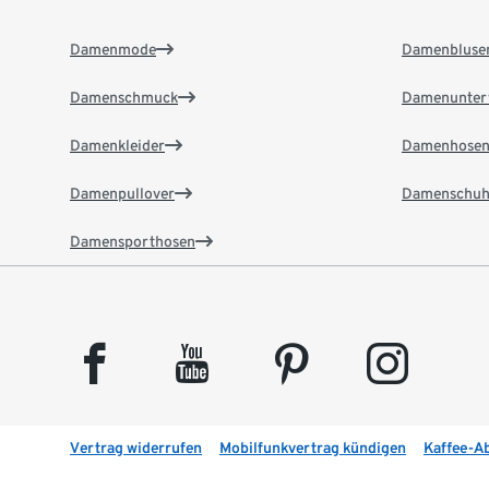
Damenmode
Damenbluse
Damenschmuck
Damenunter
Damenkleider
Damenhose
Damenpullover
Damenschuh
Damensporthosen
facebook
youtube
pinterest
instagram
Vertrag widerrufen
Mobilfunkvertrag kündigen
Kaffee-A