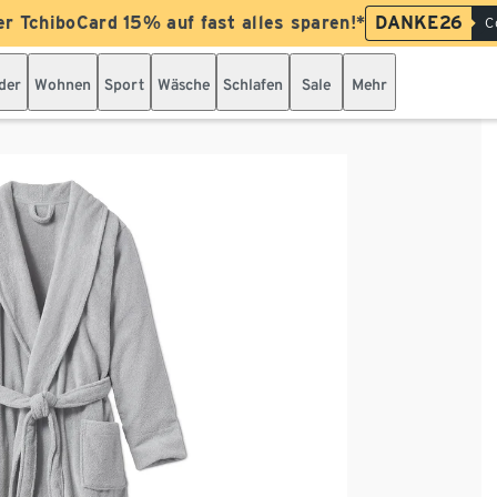
er TchiboCard 15% auf fast alles sparen!*
DANKE26
C
der
Wohnen
Sport
Wäsche
Schlafen
Sale
Mehr