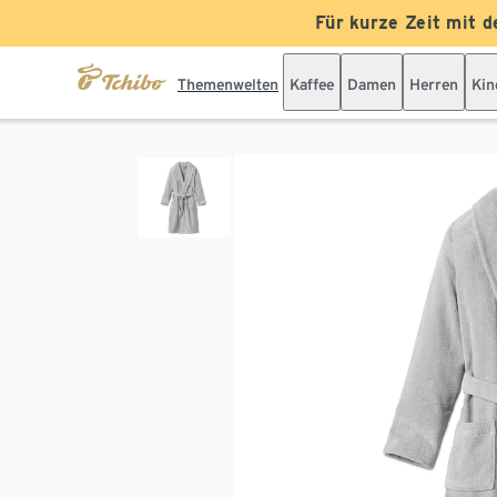
Für kurze Zeit mit d
Themenwelten
Kaffee
Damen
Herren
Kin