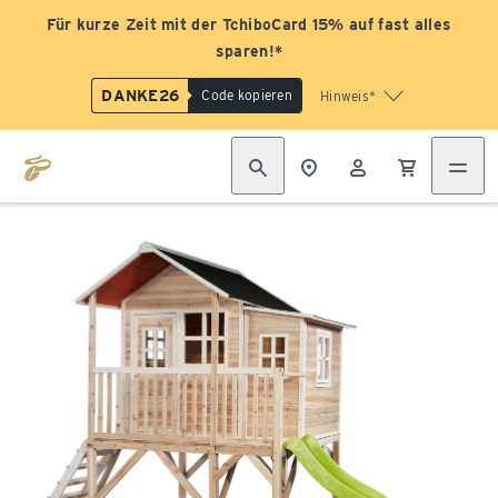
Für kurze Zeit mit der TchiboCard 15% auf fast alles
sparen!*
DANKE26
Code kopieren
Hinweis*