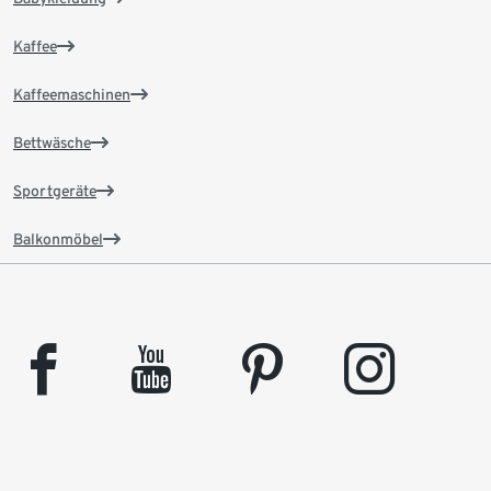
Kaffee
Kaffeemaschinen
Bettwäsche
Sportgeräte
Balkonmöbel
facebook
youtube
pinterest
instagram