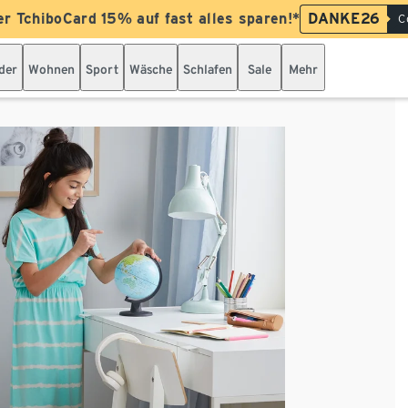
er TchiboCard 15% auf fast alles sparen!*
DANKE26
C
der
Wohnen
Sport
Wäsche
Schlafen
Sale
Mehr