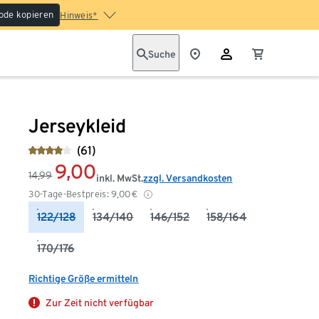
ode kopieren
Hinweis*
Suche
Jerseykleid
(61)
9,00
14,99
inkl. MwSt.
zzgl. Versandkosten
30-Tage-Bestpreis:
9,00
€
122/128
134/140
146/152
158/164
170/176
Richtige Größe ermitteln
Zur Zeit nicht verfügbar