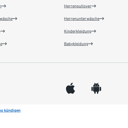
n
Herrenpullover
wäsche
Herrenunterwäsche
n
Kinderkleidung
e
Babykleidung
appleinc
android
bo kündigen