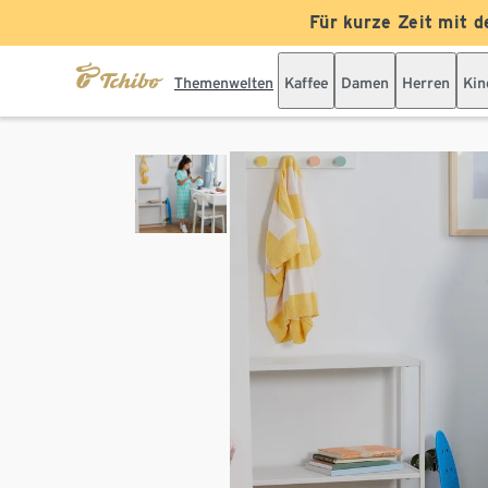
Für kurze Zeit mit d
Themenwelten
Kaffee
Damen
Herren
Kin