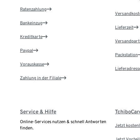
Ratenzahlung
Versandkost
Bankeinzug
Lieferzeit
Kreditkarte
Versandpart
Paypal
Packstation
Vorauskasse
Lieferadress
Zahlung in der Filiale
Service & Hilfe
TchiboCar
Online-Services nutzen & schnell Antworten
Jetzt kostenl
finden.
Jetzt Vortei