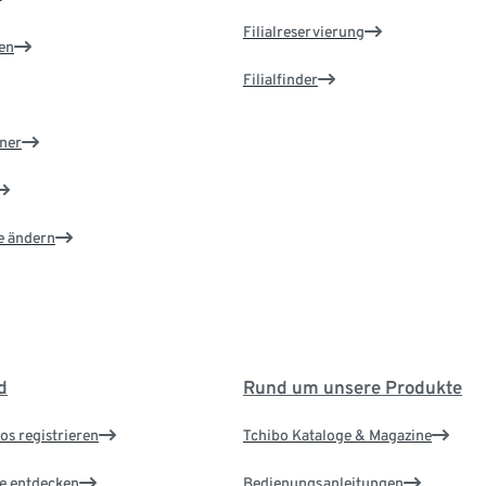
Filialreservierung
en
Filialfinder
ner
e ändern
d
Rund um unsere Produkte
os registrieren
Tchibo Kataloge & Magazine
le entdecken
Bedienungsanleitungen