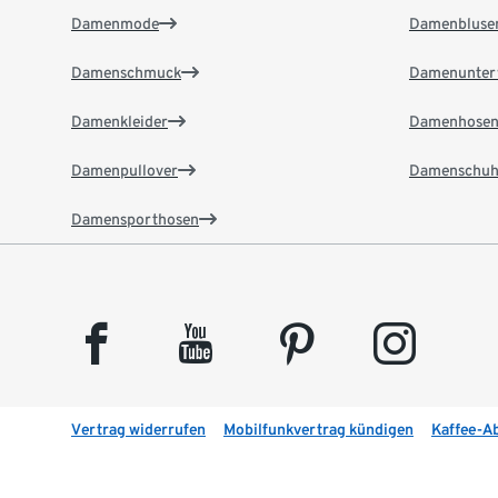
Damenmode
Damenbluse
Damenschmuck
Damenunter
Damenkleider
Damenhose
Damenpullover
Damenschuh
Damensporthosen
facebook
youtube
pinterest
instagram
Vertrag widerrufen
Mobilfunkvertrag kündigen
Kaffee-A