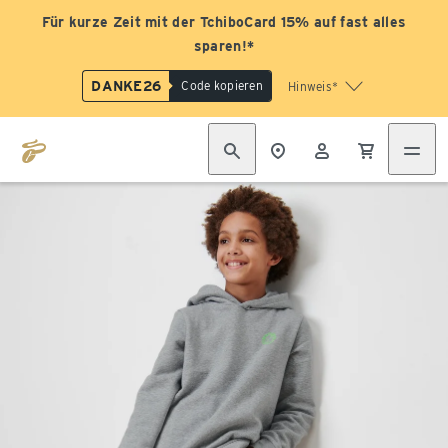
Für kurze Zeit mit der TchiboCard 15% auf fast alles
sparen!*
DANKE26
Code kopieren
Hinweis*