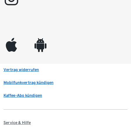
appleinc
android
Vertrag widerrufen
Mobilfunkvertrag kündigen
Kaffee-Abo kündigen
Service & Hilfe