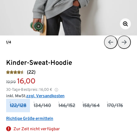
1/4
Kinder-Sweat-Hoodie
(22)
16,00
19,99
30-Tage-Bestpreis:
16,00
€
inkl. MwSt.
zzgl. Versandkosten
122/128
134/140
146/152
158/164
170/176
Richtige Größe ermitteln
Zur Zeit nicht verfügbar