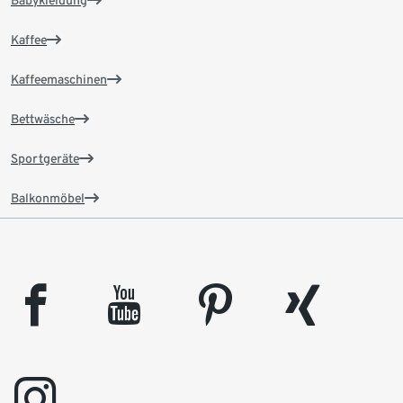
Babykleidung
Kaffee
Kaffeemaschinen
Bettwäsche
Sportgeräte
Balkonmöbel
facebook
youtube
pinterest
xing
instagram