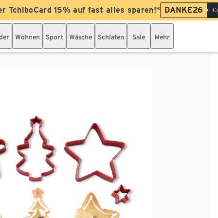
er TchiboCard 15% auf fast alles sparen!*
DANKE26
C
der
Wohnen
Sport
Wäsche
Schlafen
Sale
Mehr