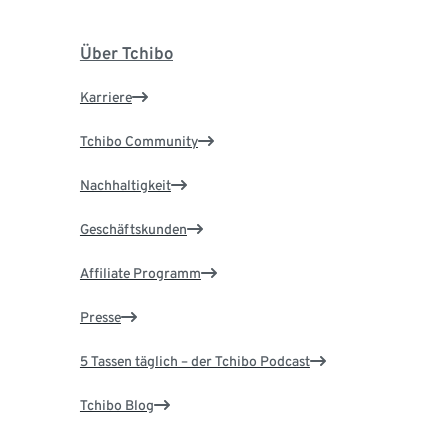
Über Tchibo
Karriere
Tchibo Community
Nachhaltigkeit
Geschäftskunden
Affiliate Programm
Presse
5 Tassen täglich – der Tchibo Podcast
Tchibo Blog