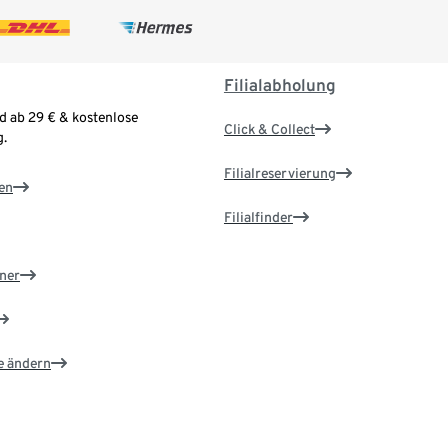
Filialabholung
d ab 29 € & kostenlose
Click & Collect
.
Filialreservierung
en
Filialfinder
ner
e ändern