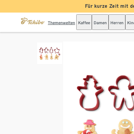
Für kurze Zeit mit d
Themenwelten
Kaffee
Damen
Herren
Kin