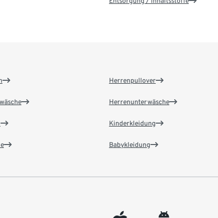
Entsorgung / Inhaltsstoffe
n
Herrenpullover
wäsche
Herrenunterwäsche
n
Kinderkleidung
e
Babykleidung