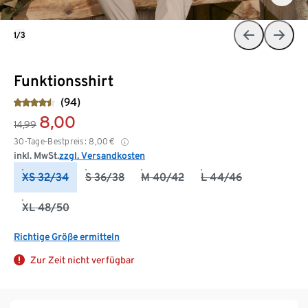
1/3
Funktionsshirt
(94)
8,00
14,99
30-Tage-Bestpreis:
8,00
€
inkl. MwSt.
zzgl. Versandkosten
XS 32/34
S 36/38
M 40/42
L 44/46
XL 48/50
Richtige Größe ermitteln
Zur Zeit nicht verfügbar