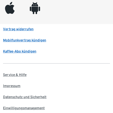
appleinc
android
Vertrag widerrufen
Mobilfunkvertrag kündigen
Kaffee-Abo kündigen
Service & Hilfe
Impressum
Datenschutz und Sicherheit
Einwilligungsmanagement