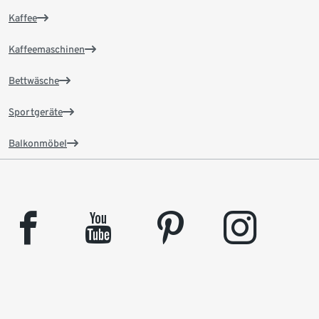
Kaffee
Kaffeemaschinen
Bettwäsche
Sportgeräte
Balkonmöbel
facebook
youtube
pinterest
instagram