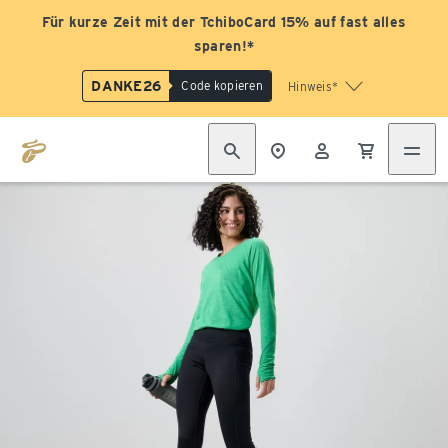
Für kurze Zeit mit der TchiboCard 15% auf fast alles
sparen!*
DANKE26
Code kopieren
Hinweis*