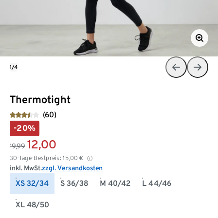
1/4
Thermotight
(60)
-20%
12,00
19,99
30-Tage-Bestpreis:
15,00
€
inkl. MwSt.
zzgl. Versandkosten
XS 32/34
S 36/38
M 40/42
L 44/46
XL 48/50