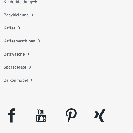
Kinderkleidung
Babykleidung
Kaffee
Kaffeemaschinen
Bettwäsche
Sportgeräte
Balkonmöbel
facebook
youtube
pinterest
xing