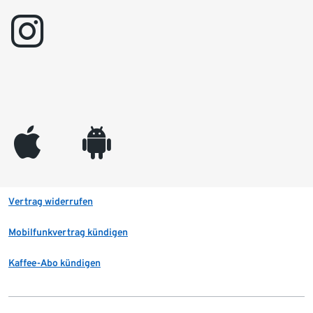
instagram
appleinc
android
Vertrag widerrufen
Mobilfunkvertrag kündigen
Kaffee-Abo kündigen