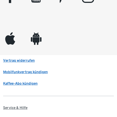
appleinc
android
Vertrag widerrufen
Mobilfunkvertrag kündigen
Kaffee-Abo kündigen
Service & Hilfe