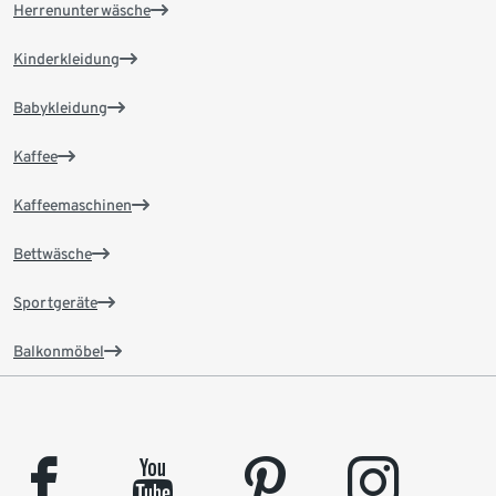
Herrenunterwäsche
Kinderkleidung
Babykleidung
Kaffee
Kaffeemaschinen
Bettwäsche
Sportgeräte
Balkonmöbel
facebook
youtube
pinterest
instagram