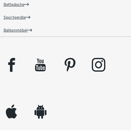
Bettwäsche
Sportgeräte
Balkonmöbel
facebook
youtube
pinterest
instagram
appleinc
android