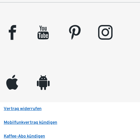
facebook
youtube
pinterest
instagram
appleinc
android
Vertrag widerrufen
Mobilfunkvertrag kündigen
Kaffee-Abo kündigen