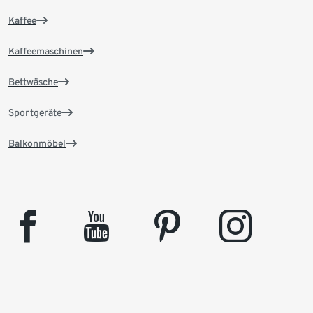
Kaffee
Kaffeemaschinen
Bettwäsche
Sportgeräte
Balkonmöbel
facebook
youtube
pinterest
instagram