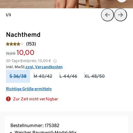
1/3
Nachthemd
(153)
10,00
19,99
30-Tage-Bestpreis:
10,00
€
inkl. MwSt.
zzgl. Versandkosten
S 36/38
M 40/42
L 44/46
XL 48/50
Richtige Größe ermitteln
Zur Zeit nicht verfügbar
Bestellnummer: 175382
Weicher Baumwoll-Modal-Mix