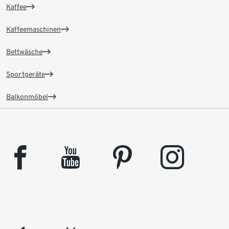
Kaffee
Kaffeemaschinen
Bettwäsche
Sportgeräte
Balkonmöbel
facebook
youtube
pinterest
instagram