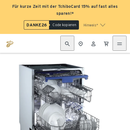
Für kurze Zeit mit der TchiboCard 15% auf fast alles
sparen!*
DANKE26
Code kopieren
Hinweis*