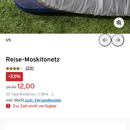
1/5
Reise-Moskitonetz
(22)
-33%
12,00
24,99
30-Tage-Bestpreis:
17,99
€
inkl. MwSt.
zzgl. Versandkosten
Zur Zeit nicht verfügbar