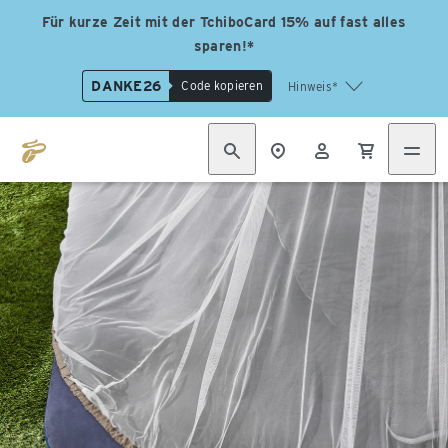
Für kurze Zeit mit der TchiboCard 15% auf fast alles
sparen!*
DANKE26
Code kopieren
Hinweis*