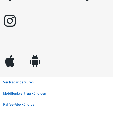
instagram
appleinc
android
Vertrag widerrufen
Mobilfunkvertrag kündigen
Kaffee-Abo kündigen