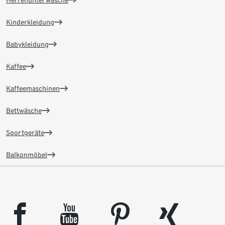
Herrenunterwäsche
Kinderkleidung
Babykleidung
Kaffee
Kaffeemaschinen
Bettwäsche
Sportgeräte
Balkonmöbel
facebook
youtube
pinterest
xing