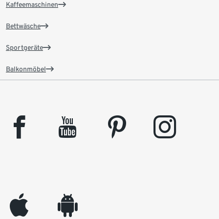
Kaffeemaschinen
Bettwäsche
Sportgeräte
Balkonmöbel
facebook
youtube
pinterest
instagram
appleinc
android