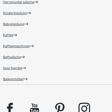
Herrenunterwäsche
Kinderkleidung
Babykleidung
Kaffee
Kaffeemaschinen
Bettwäsche
Sportgeräte
Balkonmöbel
facebook
youtube
pinterest
instagram