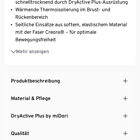
schnelltrocknend durch DryActive Plus-Ausrüstung
Wärmende Thermoisolierung im Brust- und
Rückenbereich
Seitliche Einsätze aus softem, elastischem Material
mit der Faser Creora® – für optimale
Bewegungsfreiheit
Mit wasserabweisender evoPel-Imprägierung im
Mehr anzeigen
Brust- und Rückenbereich
Reißverschluss mit Kinnschutz
Weitenverstellbarer Saum durch Kordelzug mit
Stopper
Produktbeschreibung
Verlängerte Rückenpartie und abgerundeter Saum
Taillierter Schnitt
Material & Pflege
Mit recyceltem Material
DryActive Plus by miDori
Qualität