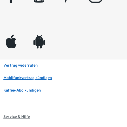
appleinc
android
Vertrag widerrufen
Mobilfunkvertrag kündigen
Kaffee-Abo kündigen
Service & Hilfe