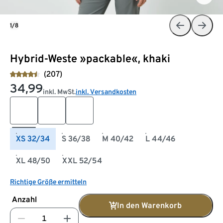
1/8
Hybrid-Weste »packable«, khaki
(207)
34,99
inkl. MwSt.
inkl. Versandkosten
XS 32/34
S 36/38
M 40/42
L 44/46
XL 48/50
XXL 52/54
Richtige Größe ermitteln
Anzahl
In den Warenkorb